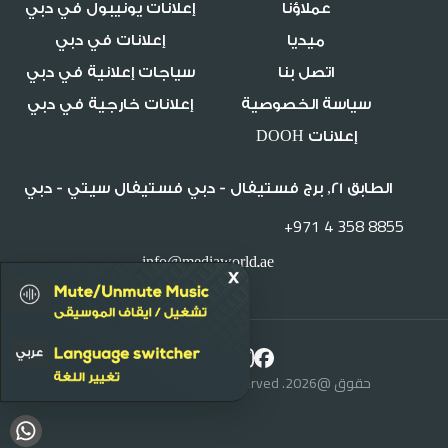
عملاؤنا
إعلانات يونيبول في دبي
ميديا
إعلانات في دبي
اتصل بنا
سياجات إعلانية في دبي
سياسة الخصوصية
إعلانات خارجية في دبي
إعلانات DOOH
الطابق 21, برج فستيفال - دبي فستيفال سيتي - دبي
+971 4 358 8855
info@mediaworld.ae
حقوق @2026. Media World, All Rights Reserved.