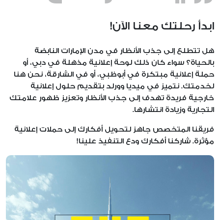
اتصل بنا
ابدأ رحلتك معنا الآن!
هل تتطلع إلى جذب الأنظار في مدن الإمارات النابضة
بالحياة؟ سواء كان ذلك لوحة إعلانية مذهلة في دبي، أو
حملة إعلانية مبتكرة في أبوظبي، أو في الشارقة، نحن هنا
لخدمتك. نتميز في ميديا وورلد بتقديم حلول إعلانية
خارجية فريدة تهدف إلى جذب الأنظار وتعزيز ظهور علامتك
التجارية وزيادة انتشارها.
فريقنا المتخصص جاهز لتحويل أفكارك إلى حملات إعلانية
مؤثرة. شاركنا أفكارك ودع التنفيذ علينا!