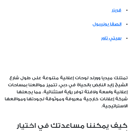
فريزر
الصفا يونيبول
سيتي تاور
تمتلك ميديا وورلد لوحات إعلانية متنوعة على طول شارع
الشيخ زايد النابض بالحياة في دبي. تتميز مواقعنا بمساحات
إعلانية واسعة ولافتة توفر رؤية استثنائية، مما يجعلها
شركة إعلانات خارجية معروفة وموثوقة لجودتها ومواقعها
الاستراتيجية.
كيف يمكننا مساعدتك في اختيار