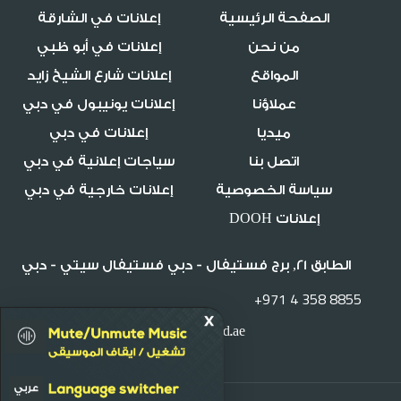
الصفحة الرئيسية
إعلانات في الشارقة
من نحن
إعلانات في أبو ظبي
المواقع
إعلانات شارع الشيخ زايد
عملاؤنا
إعلانات يونيبول في دبي
ميديا
إعلانات في دبي
اتصل بنا
سياجات إعلانية في دبي
سياسة الخصوصية
إعلانات خارجية في دبي
إعلانات DOOH
الطابق 21, برج فستيفال - دبي فستيفال سيتي - دبي
+971 4 358 8855
info@mediaworld.ae