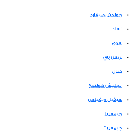
جولدن بوليفارد
تسلا
سوق
بزنس باي
كنال
انجليش كوليدج
سيفيل ديفينس
جيمس 1
جيمس 2