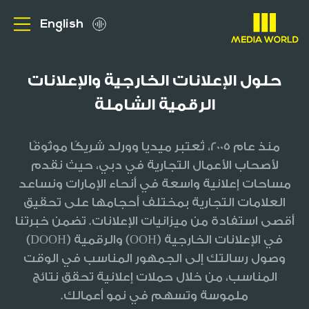
English
من نحن
حلول الإعلانات الخارجية والإعلانات
الرقمية الشاملة
الاعلانات الخارجية
منذ عام 2005، تُعتبر ميديا وورلد شريكًا موثوقًا
عملاؤنا
لأصحاب الأعمال التجارية في دبي، حيث نقدم
مساحات إعلانية واسعة في أنحاء الإمارات ونساعد
العلامات التجارية بمختلف أحجامها على تحقيق
ميديا
أقصى استفادة من ميزانيات الإعلانات. تضمن خبرتنا
في الإعلانات الخارجية (OOH) والرقمية (DOOH)
الوظائف
وصول رسالتك إلى الجمهور المناسب في الوقت
المناسب، من خلال حملات إعلانية تحقق نتائج
الاستفسارات
ملموسة وتسهم في نمو أعمالك.