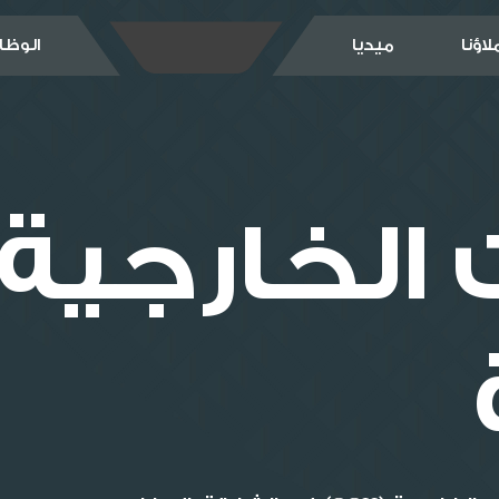
اؤنا
ميديا
الوظا
ت الخارجية