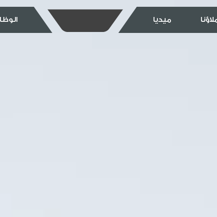
اؤنا
ميديا
الوظا