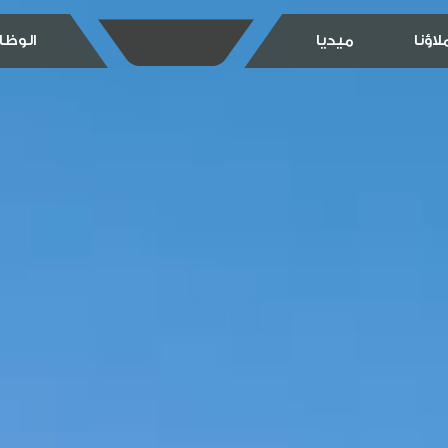
اؤنا
ميديا
الوظا