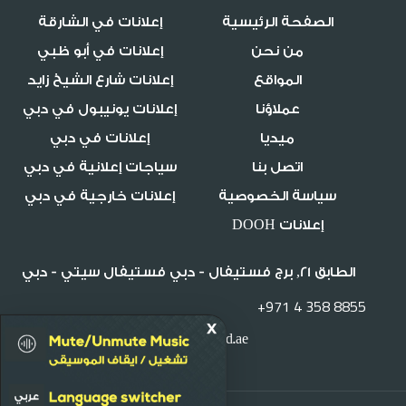
الصفحة الرئيسية
إعلانات في الشارقة
من نحن
إعلانات في أبو ظبي
المواقع
إعلانات شارع الشيخ زايد
عملاؤنا
إعلانات يونيبول في دبي
ميديا
إعلانات في دبي
اتصل بنا
سياجات إعلانية في دبي
سياسة الخصوصية
إعلانات خارجية في دبي
إعلانات DOOH
الطابق 21, برج فستيفال - دبي فستيفال سيتي - دبي
+971 4 358 8855
info@mediaworld.ae