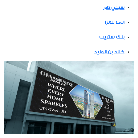
سيتي تاور
الملا بلالزا
بنك ستريت
خالد بن الوليد